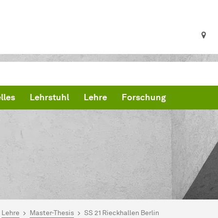
lles
Lehrstuhl
Lehre
Forschung
ind hier:
artseite
Lehre
Master-Thesis
SS 21 Rieckhallen Berlin