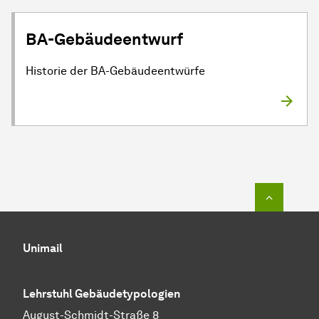
BA-Gebäudeentwurf
Historie der BA-Gebäudeentwürfe
Zum Seit
Unimail
Lehrstuhl Gebäudetypologien
August-Schmidt-Straße 8