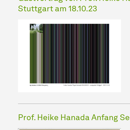
Stuttgart am 18.10.23
Prof. Heike Hanada Anfang Se