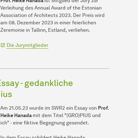
Prof. Heike Hanada
ist Mitglied der Jury zur
Verleihung des Annual Award of the Estonian
Association of Architects 2023. Der Preis wird
am 08. Dezember 2023 in einer feierlichen
Zeremonie in Tallinn, Estland, verliehen.
Die Jurymitglieder
ssay - gedankliche
ius
Am 21.05.23 wurde im SWR2 ein Essay von
Prof.
Heike Hanada
mit dem Titel "(GRO)PIUS und
ich" - eine fiktive Begegnung gesendet.
In dem Essay schildert Heike Hanada,