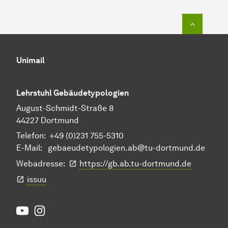
Zum Seit
Unimail
Lehrstuhl Gebäudetypologien
August-Schmidt-Straße 8
44227 Dortmund
Telefon: +49 (0)231 755-5310
E-Mail:
gebaeudetypologien.ab@tu-dortmund.de
Webadresse:
https://gb.ab.tu-dortmund.de
issuu
Youtube
Instagram